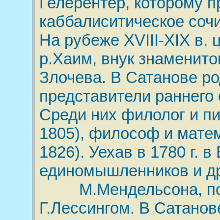
Гелерентер, которому 
каббалиситическое соч
На рубеже XVIII-XIX в.
р.Хаим, внук знаменито
Злочева. В Сатанове р
представители раннего
Среди них филолог и пи
1805), философ и мате
1826). Уехав в 1780 г. 
единомышленников и д
М.Мендельсона, поз
Г.Лессингом. В Сатанов