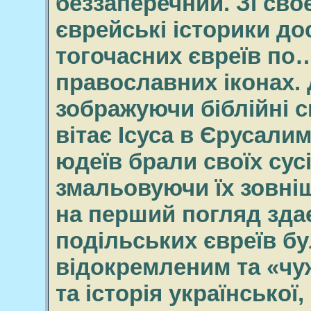
беззаперечний. Зі своє
єврейські історики до
тогочасних євреїв по
православних іконах. 
зображуючи біблійні с
вітає Ісуса в Єрусалим
юдеїв брали своїх сус
змальовуючи їх зовні
на перший погляд зда
подільських євреїв б
відокремленим та «чу
та історія української