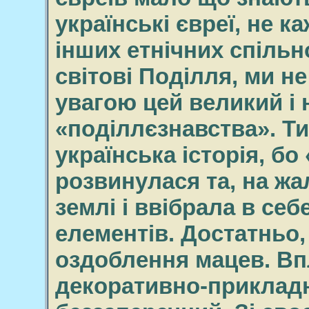
українські євреї, не 
інших етнічних спільн
світові Поділля, ми н
увагою цей великий і 
«поділлєзнавства». Т
українська історія, бо
розвинулася та, на жа
землі і ввібрала в себ
елементів. Достатньо,
оздоблення мацев. Вп
декоративно-прикладн