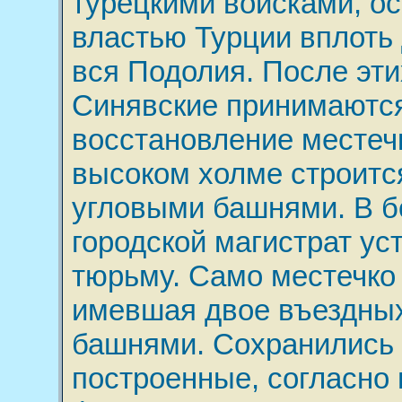
турецкими войсками, ос
властью Турции вплоть д
вся Подолия. После эт
Синявские принимаются
восстановление местечк
высоком холме строитс
угловыми башнями. В б
городской магистрат ус
тюрьму. Само местечко
имевшая двое въездных
башнями. Сохранились 
построенные, согласно н