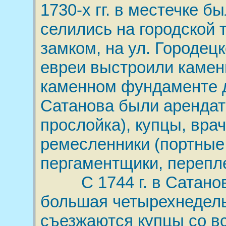
1730-х гг. в местечке б
селились на городской
замком, на ул. Городец
евреи выстроили камен
каменном фундаменте 
Сатанова были арендат
прослойка), купцы, врач
ремесленники (портные,
пергаментщики, перепле
С 1744 г. в Сатанове
большая четырехнедель
съезжаются купцы со в