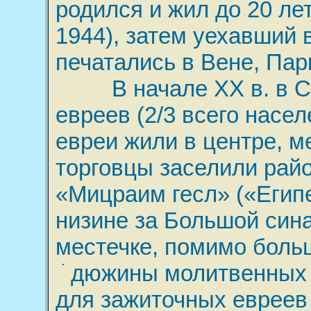
родился и жил до 20 ле
1944), затем уехавший 
печатались в Вене, Пар
В начале XX в. в Сат
евреев (2/3 всего насе
евреи жили в центре, м
торговцы заселили рай
«Мицраим гесл» («Египе
низине за Большой сина
местечке, помимо больш
дюжины молитвенных 
для зажиточных евреев