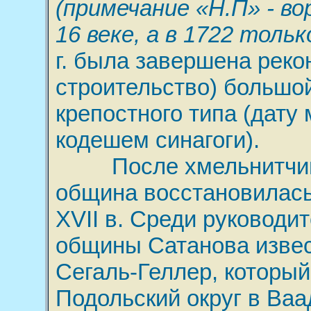
(примечание «Н.П» - в
16 веке, а в 1722 толь
г. была завершена реко
строительство) большо
крепостного типа (дату
кодешем синагоги).
После хмельнитчин
община восстановилась 
XVII в. Среди руководи
общины Сатанова извес
Сегаль-Геллер, которы
Подольский округ в Ваа