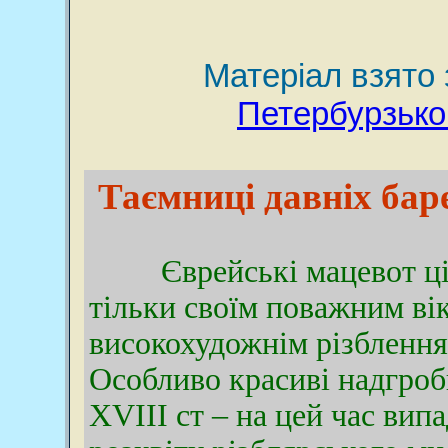
Матеріал взято
Петербурзьког
Таємниці давніх бар
Єврейські мацевот цік
тільки своїм поважним вік
високохудожнім різбленн
Особливо красиві надгроб
XVIII ст – на цей час випа