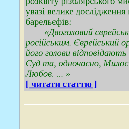
розквіту різблярського м
увазі велике дослідження 
барельєфів:
«Двоголовий єврейський 
російським. Єврейський ор
його голови відповідають 
Суд та, одночасно, Милос
Любов. ... »
[ читати статтю ]