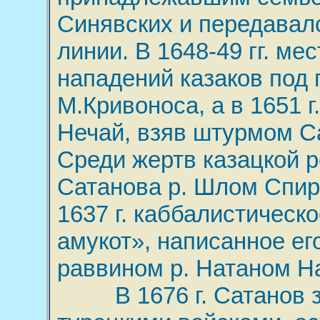
Синявских и передавал
линии. В 1648-49 гг. ме
нападений казаков под
М.Кривоноса, а в 1651 г
Нечай, взяв штурмом Са
Среди жертв казацкой р
Сатанова р. Шлом Спира
1637 г. каббалистическ
амукот», написанное ег
раввином р. Натаном Н
В 1676 г. Сатанов з