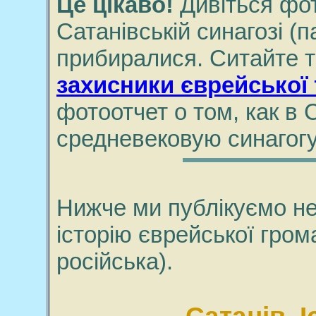
Це цікаво!
Дивіться фото
Сатанівській синагозі (па
прибиралися. Ситайте т
захисники єврейської т
фотоотчет о том, как в
средневековую синагогу
Нижче ми публікуємо н
історію єврейської гро
російська).